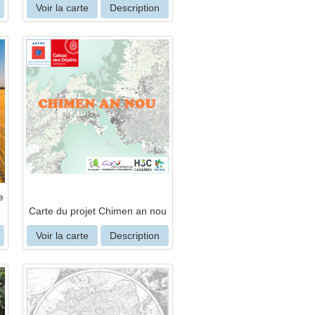
Voir la carte
Description
e
Carte du projet Chimen an nou
Voir la carte
Description